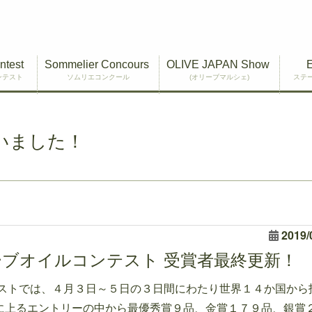
ntest
Sommelier Concours
OLIVE JAPAN Show
ンテスト
ソムリエコンクール
(オリーブマルシェ)
ステ
いました！
2019/
国際オリーブオイルコンテスト 受賞者最終更新！
イルコンテストでは、４月３日～５日の３日間にわたり世界１４か国から
品に上るエントリーの中から最優秀賞９品、金賞１７９品、銀賞