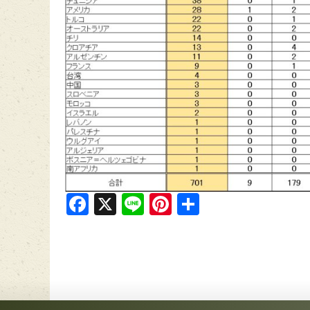
Facebook
X
Line
Pinterest
共
有